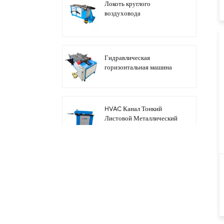
Локоть круглого
воздуховода
электрический, делая
машину с регулируемой
скоростью
Гидравлическая
горизонтальная машина
для отбортовки кромок
круглых труб
HVAC Канал Тонкий
Листовой Металлический
Барабан Ножницы
Бисероплетение Машина
Электрические ножницы
для стальных пластин для
воздуховодов HVAC
Автоматическая линия по