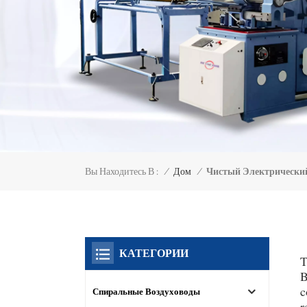
Вы Находитесь В :
Чистый Электрически
/
Дом
/
КАТЕГОРИИ
T
B
c
Спиральные Воздуховоды
r