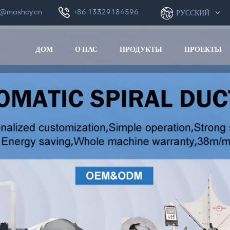
e@mashcy.cn
+86 13329184596
РУССКИЙ
ДОМ
О НАС
ПРОДУКТЫ
ПРОЕКТЫ