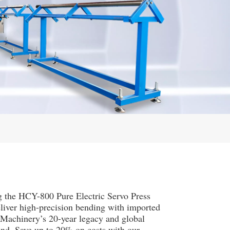
ng the HCY-800 Pure Electric Servo Press
ver high-precision bending with imported
Machinery’s 20-year legacy and global
ond. Save up to 20% on costs with our