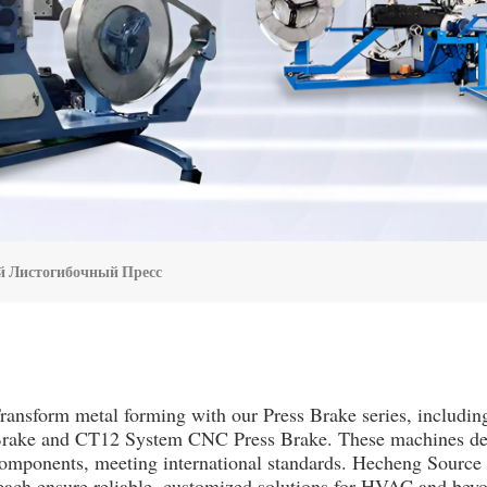
й Листогибочный Пресс
ransform metal forming with our Press Brake series, includi
rake and CT12 System CNC Press Brake. These machines deli
omponents, meeting international standards. Hecheng Source 
each ensure reliable, customized solutions for HVAC and bey