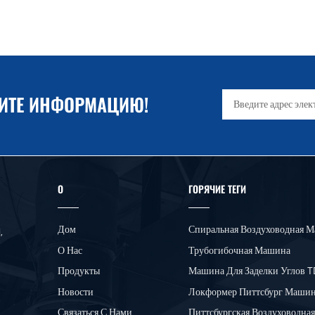
ЧИТЕ ИНФОРМАЦИЮ!
О
ГОРЯЧИЕ ТЕГИ
Дом
Спиральная Воздуховодная 
,
О Нас
Трубогибочная Машина
Продукты
Машина Для Заделки Углов 
Новости
Локформер Питтсбург Маши
Связаться С Нами
Питтсбургская Воздуховодная