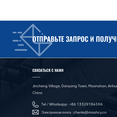
производству
воздуховодов 3 для
изготовления квадратных
воздуховодов HVAC
Линия по производству
угловых стальных
фланцев с ЧПУ для
ОТПРАВЬТЕ ЗАПРОС И ПОЛУ
квадратных
воздуховодов
Автоматическая машина
для выравнивания и
шитья воздуховодов
СВЯЗАТЬСЯ С НАМИ
Pittsburgh Портативная
электрическая машина
Jincheng Village, Danyang Town, Maanshan, Anhui
для закрывания швов
China
воздуховодов
Tel / Whatsapp :
+86 13329184596
Инновационный
Электронная почта :
chenle@mashcy.cn
листогибочный пресс с