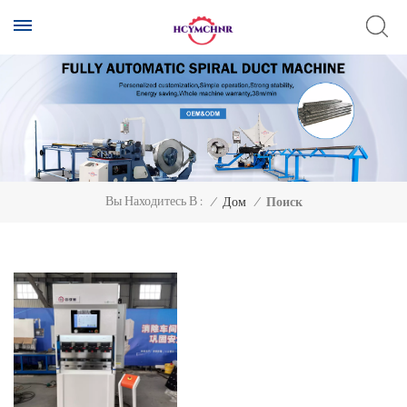
Вы Находитесь В :
/
Дом
/
Поиск