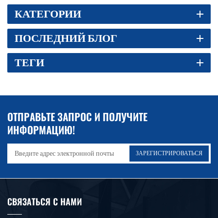
appearance, exquisite workmanship, and pursuit of details,
электрический серволистогибочный тормоз в основном опирается на
КАТЕГОРИИ
striving for perfection in mechanical processing welding,
серводвигатель и вращение винта, поэтому ползунок перемещается
component assembly, painting, labeling, and other aspects. *
вверх и вниз, при длительной работе точность его
ПОСЛЕДНИЙ БЛОГ
Adopting high-quality steel plate welding structure,tempering to
позиционирования может оставаться точной! Более машина,
eliminate stress, the frame is thick, rigid, and has strong Shock
подробности, добро пожаловать на запрос! 一. Основная конструкция
ТЕГИ
absorption. *The structural components are derusted by
и принцип работы станка:1. Машина в основном состоит из рамы,
sandblasting and sprayed with anti rust paint* The column,
скользящего блока, конструкции обратного упора, системы
upper working slider, and lower worktable of the machine tool are
управления и пресс-формы.（1）Рамка: Полностью стальная сварная
precision machined by a large CNC floor boring and milling
конструкция, обладающая достаточной прочностью и жесткостью.，и
machine, ensuring the parallelism, verticality, and parallelism of
посредством анализа методом конечных элементов для
ОТПРАВЬТЕ ЗАПРОС И ПОЛУЧИТЕ
each installation surface. *Upward moving bending design,
моделирования условий реальной нагрузки для достижения
ИНФОРМАЦИЮ!
smooth operation, convenient operation, and safety. Main
требуемых условий нагрузки。После сварки применяется обработка
Structure And Working Principle This machine tool mainly consists
отжигом для устранения остаточных сварочных напряжений рамы.
of a frame, a slider, a rear material blocking structure, a control
（2）Слайдер: В машине используется конструкция направляющей
system, and a mold * Rack: Adopting an all steel welded structure
эксцентрикового вала, общая конструкция проста, удобна в отладке и
with sufficient strength and rigidity, and simulating real load
обслуживании.（3）Система контроля: с использованием системы
conditions through finite element analysis to achieve the required
гибки с ЧПУ NCmax эта система разработана независимо, гибкая в
СВЯЗАТЬСЯ С НАМИ
load conditions, After welding, annealing treatment is used to
эксплуатации, простая, не может работать ни один
eliminate residual stresses in the frame welding. * Sliding block:
квалифицированный оператор, простое создание программ,fКстати,